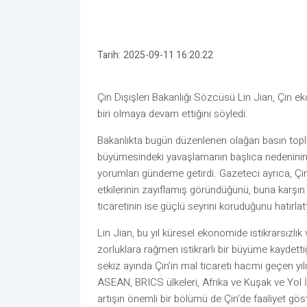
Tarih:
2025-09-11 16:20:22
Çin Dışişleri Bakanlığı Sözcüsü Lin Jian, Çin 
biri olmaya devam ettiğini söyledi.
Bakanlıkta bugün düzenlenen olağan basın topla
büyümesindeki yavaşlamanın başlıca nedeninin 
yorumları gündeme getirdi. Gazeteci ayrıca, Çin
etkilerinin zayıflamış göründüğünü, buna karşın
ticaretinin ise güçlü seyrini koruduğunu hatırlatt
Lin Jian, bu yıl küresel ekonomide istikrarsızlık v
zorluklara rağmen istikrarlı bir büyüme kaydettiği
sekiz ayında Çin’in mal ticareti hacmi geçen yıl
ASEAN, BRICS ülkeleri, Afrika ve Kuşak ve Yol İni
artışın önemli bir bölümü de Çin’de faaliyet gö