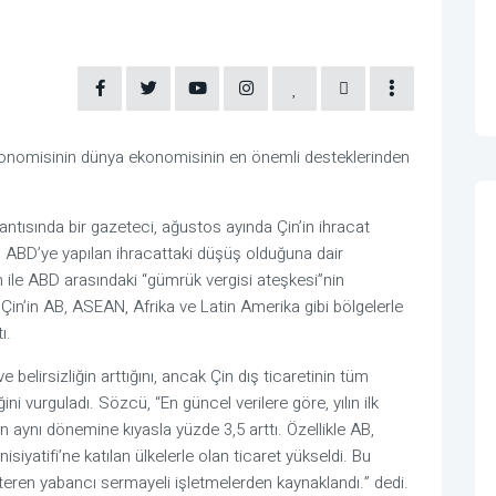
ekonomisinin dünya ekonomisinin en önemli desteklerinden
ntısında bir gazeteci, ağustos ayında Çin’in ihracat
ABD’ye yapılan ihracattaki düşüş olduğuna dair
 ile ABD arasındaki “gümrük vergisi ateşkesi”nin
 Çin’in AB, ASEAN, Afrika ve Latin Amerika gibi bölgelerle
ı.
e belirsizliğin arttığını, ancak Çin dış ticaretinin tüm
ni vurguladı. Sözcü, “En güncel verilere göre, yılın ilk
ın aynı dönemine kıyasla yüzde 3,5 arttı. Özellikle AB,
siyatifi’ne katılan ülkelerle olan ticaret yükseldi. Bu
steren yabancı sermayeli işletmelerden kaynaklandı.” dedi.