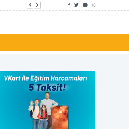
ABD borsalarında negatif seyir