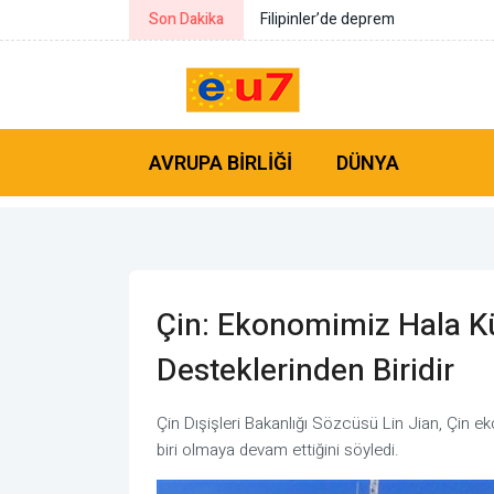
Son Dakika
Avrupa borsalarında yatay ağırlıkl
AVRUPA BIRLIĞI
DÜNYA
Çin: Ekonomimiz Hala K
Desteklerinden Biridir
Çin Dışişleri Bakanlığı Sözcüsü Lin Jian, Çin 
biri olmaya devam ettiğini söyledi.