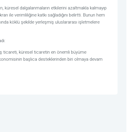
inin, küresel dalgalanmaların etkilerini azaltmakla kalmayıp
rarı ile verimliliğine katkı sağladığını belirtti. Bunun hem
sında köklü şekilde yerleşmiş uluslararası işletmelere
dı:
ış ticareti, küresel ticaretin en önemli büyüme
ekonomisinin başlıca desteklerinden biri olmaya devam