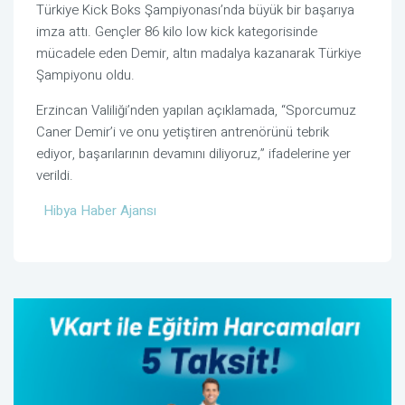
Türkiye Kick Boks Şampiyonası’nda büyük bir başarıya
imza attı. Gençler 86 kilo low kick kategorisinde
mücadele eden Demir, altın madalya kazanarak Türkiye
Şampiyonu oldu.
Erzincan Valiliği’nden yapılan açıklamada, “Sporcumuz
Caner Demir’i ve onu yetiştiren antrenörünü tebrik
ediyor, başarılarının devamını diliyoruz,” ifadelerine yer
verildi.
Hibya Haber Ajansı