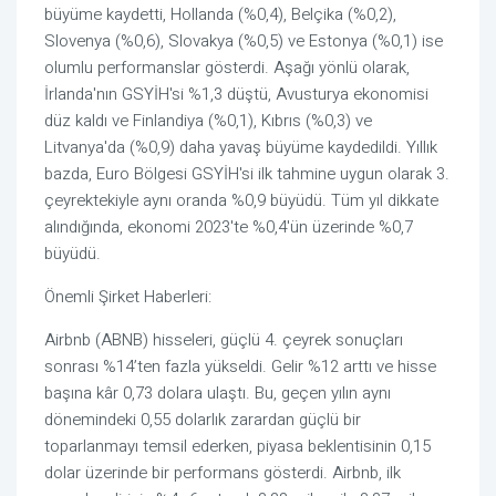
büyüme kaydetti, Hollanda (%0,4), Belçika (%0,2),
Slovenya (%0,6), Slovakya (%0,5) ve Estonya (%0,1) ise
olumlu performanslar gösterdi. Aşağı yönlü olarak,
İrlanda'nın GSYİH'si %1,3 düştü, Avusturya ekonomisi
düz kaldı ve Finlandiya (%0,1), Kıbrıs (%0,3) ve
Litvanya'da (%0,9) daha yavaş büyüme kaydedildi. Yıllık
bazda, Euro Bölgesi GSYİH'si ilk tahmine uygun olarak 3.
çeyrektekiyle aynı oranda %0,9 büyüdü. Tüm yıl dikkate
alındığında, ekonomi 2023'te %0,4'ün üzerinde %0,7
büyüdü.
Önemli Şirket Haberleri:
Airbnb (ABNB) hisseleri, güçlü 4. çeyrek sonuçları
sonrası %14’ten fazla yükseldi. Gelir %12 arttı ve hisse
başına kâr 0,73 dolara ulaştı. Bu, geçen yılın aynı
dönemindeki 0,55 dolarlık zarardan güçlü bir
toparlanmayı temsil ederken, piyasa beklentisinin 0,15
dolar üzerinde bir performans gösterdi. Airbnb, ilk