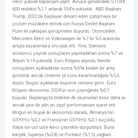
rekor yüksek kapanışını yaptı. Avrupa genelindeki STOXX
600 endeksi %1,1 artarak 554'e yükseldi. ABD Başkanı
Trump, 2022'de başlayan devam eden çatışmaya bir
çözüm müzakere etmek için Rusya Devlet Başkanı
Putin ile yaklaşan görüşmeleri duyurdu. Otomobiller,
Mercedes Benz ve Volkswagen ile %7 ile %5 arasında
artışla kazanımlara öncülük etti. Yine, Siemens
dördüncü çeyrek sonuçlarını yayınladıktan sonra %7 ve
Adyen %14 yükseldi. Euro Bölgesi dışında, Nestle
sonuçlarını açıkladıktan sonra %6'lık keskin bir artış
gösterdi, ancak Unilever yıl sonu karamsarlığıyla %5,6
düştü. Bugün açıklanan büyüme verisine göre, Euro
Bölgesi ekonomisi 2024'ün son çeyreğinde %0,1
büyüdü. Başlangıçta bildirilen ilk okumadan biraz daha iyi
ancak yine de yılın en zayıf performansını işaret etti.
Bloğun en büyük iki ekonomisi daraldı, Almanya'nın
GSYİH'si %0,2 ve Fransa'nın GSYİH'si %0,1 küçüldü,
İtalya ise üst üste ikinci çeyrekte durgunlaştı. Buna
karşılık, İspanya (%0,8) ve Portekiz (%1,5) sağlam