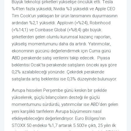
Büyük teknoloji şirketleri yükselişe öncülük etti. Tesla
%4'ten fazla yükseldi, Nvidia %3 yükseldi ve Apple CEO
Tim Cook'un yaklaşan bir ürün lansmanını duyurmasının
ardından %2,1 yükseldi. Applovin (+%24), Robinhood
(+%14,1) ve Coinbase Global (+%8,4) gibi büyük
şirketlerden gelen olumlu kurumsal kazanç raporları,
yükseliş momentumunu daha da artırdı. Yatırımcılar,
ekonominin gücünü değerlendirmek için Cuma günü
ABD perakende satış verilerini takip edecek. Piyasa
beklentisi Ocak’ta perakende satışların önceki aya göre
0,2% azalabileceği yönünde. Çekirdek perakende
satışlarda artış beklentisi ise 0,3% düzeyinde bulunuyor.
Avrupa hisseleri Perşembe günü keskin bir şekilde
yükselerek, güçlü bilançoların desteği ile güçlü
momentumunu sürdürdü, yatırımcılar ise ABD'den gelen
yeni karşılıklı tarifelerin Avrupa büyümesini nasıl
etkileyebileceğini değerlendiriyor. Euro Bölgesi'nin
STOXX 50 endeksi %1,7 artarak 5.500'e çıktı, 25 yılın ilk