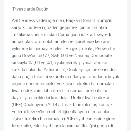
"Piyasalarda Bugün
ABD endeks vadeli işlemleri, Başkan Donald Trump'ın
karşılıklı tarifeleri gözden geçirmek için bir muhtıra
imzalamasının ardından Cuma günü istikrarlı seyretti
ancak olası otomobil tarifelerine işaret ederken acil
eylemde bulunmayı erteledi. Bu gelişme ile , Perşembe
günü Dow'un %0,77, S&P 500 ve Nasdaq Composite'
sırasıyla %1,04 ve %1,5 yükselerek piyasa rallisine
katkıda bulundu. Yatırımcılar, Ocak ayı için beklenenden
daha güçlü tüketici ve üretici enflasyon raporlarını büyük
ölçüde önemsemediler ve kişisel tüketim harcamaları
fiyat endeksinin daha ılımlı bir okuması beklentisine
dayalı iyimserliklerini korudular. Üretici fiyat endeksi
(ÜFE) Ocak ayında %0,4 artarak tahminleri aştı ancak
Federal Rezerv'in tercih ettiği enflasyon ölçüsü olan
kişisel tüketim harcamaları (PCE) fiyat endeksine giren
temel bileşenler fiyat baskılarının hafiflediğini gösterdi.