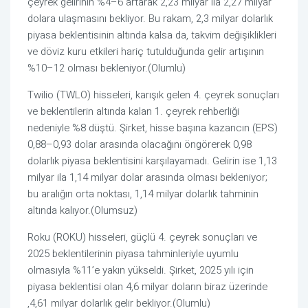
çeyrek gelirinin %4–6 artarak 2,23 milyar ila 2,27 milyar
dolara ulaşmasını bekliyor. Bu rakam, 2,3 milyar dolarlık
piyasa beklentisinin altında kalsa da, takvim değişiklikleri
ve döviz kuru etkileri hariç tutulduğunda gelir artışının
%10–12 olması bekleniyor.(Olumlu)
Twilio (TWLO) hisseleri, karışık gelen 4. çeyrek sonuçları
ve beklentilerin altında kalan 1. çeyrek rehberliği
nedeniyle %8 düştü. Şirket, hisse başına kazancın (EPS)
0,88–0,93 dolar arasında olacağını öngörerek 0,98
dolarlık piyasa beklentisini karşılayamadı. Gelirin ise 1,13
milyar ila 1,14 milyar dolar arasında olması bekleniyor;
bu aralığın orta noktası, 1,14 milyar dolarlık tahminin
altında kalıyor.(Olumsuz)
Roku (ROKU) hisseleri, güçlü 4. çeyrek sonuçları ve
2025 beklentilerinin piyasa tahminleriyle uyumlu
olmasıyla %11’e yakın yükseldi. Şirket, 2025 yılı için
piyasa beklentisi olan 4,6 milyar doların biraz üzerinde
,4,61 milyar dolarlık gelir bekliyor.(Olumlu)