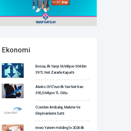
Ekonomi
Bossa, Ilk Yarıyı 56 Milyon 304 Bin
39 TL Net Zararla Kapattı
Alarko GYO'nun Ilk Yarı Net Karı
395,5 Milyon TL Oldu
Özerden Ambalaj, Makine Ve
Ekipmanlarını Sattı
Inveo Yatırım Holding'in 2026 Ilk