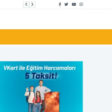
Diaz-Canel, Kemal Okuyan ile görüştü