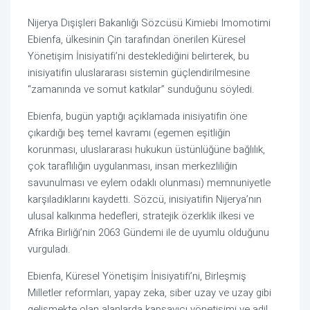
Nijerya Dışişleri Bakanlığı Sözcüsü Kimiebi Imomotimi
Ebienfa, ülkesinin Çin tarafından önerilen Küresel
Yönetişim İnisiyatifi’ni desteklediğini belirterek, bu
inisiyatifin uluslararası sistemin güçlendirilmesine
“zamanında ve somut katkılar” sunduğunu söyledi.
Ebienfa, bugün yaptığı açıklamada inisiyatifin öne
çıkardığı beş temel kavramı (egemen eşitliğin
korunması, uluslararası hukukun üstünlüğüne bağlılık,
çok taraflılığın uygulanması, insan merkezliliğin
savunulması ve eylem odaklı olunması) memnuniyetle
karşıladıklarını kaydetti. Sözcü, inisiyatifin Nijerya’nın
ulusal kalkınma hedefleri, stratejik özerklik ilkesi ve
Afrika Birliği’nin 2063 Gündemi ile de uyumlu olduğunu
vurguladı.
Ebienfa, Küresel Yönetişim İnisiyatifi’ni, Birleşmiş
Milletler reformları, yapay zeka, siber uzay ve uzay gibi
gelişmekte olan alanlarda kapsayıcı yönetişimi ve adil