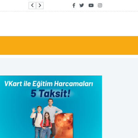
Tacikistan’da “Xi Jinping: Çin’in Yönetimi” semi