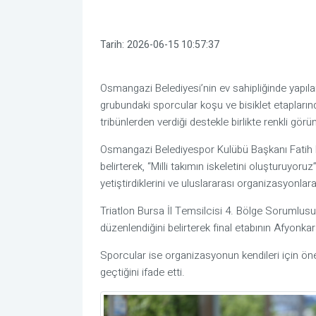
Tarih:
2026-06-15 10:57:37
Osmangazi Belediyesi’nin ev sahipliğinde yapı
grubundaki sporcular koşu ve bisiklet etapların
tribünlerden verdiği destekle birlikte renkli görü
Osmangazi Belediyespor Kulübü Başkanı Fatih Ka
belirterek, “Milli takımın iskeletini oluşturuyoru
yetiştirdiklerini ve uluslararası organizasyonlar
Triatlon Bursa İl Temsilcisi 4. Bölge Sorumlus
düzenlendiğini belirterek final etabının Afyonkar
Sporcular ise organizasyonun kendileri için ön
geçtiğini ifade etti.