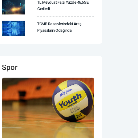
TL Mevduat Faizi Yüzde 46,65'e
Geriledi
TCMB Rezervlerindeki Artış
Piyasaların Odağında
Spor