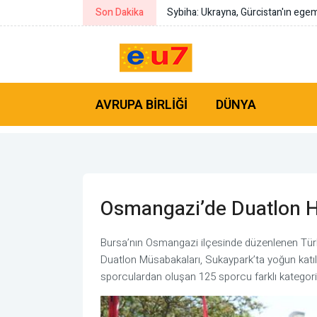
Son Dakika
Çin’in ABD’nin son kısıtlamalarına k
AVRUPA BIRLIĞI
DÜNYA
Osmangazi’de Duatlon He
Bursa’nın Osmangazi ilçesinde düzenlenen Türki
Duatlon Müsabakaları, Sukaypark’ta yoğun katılı
sporculardan oluşan 125 sporcu farklı kategori