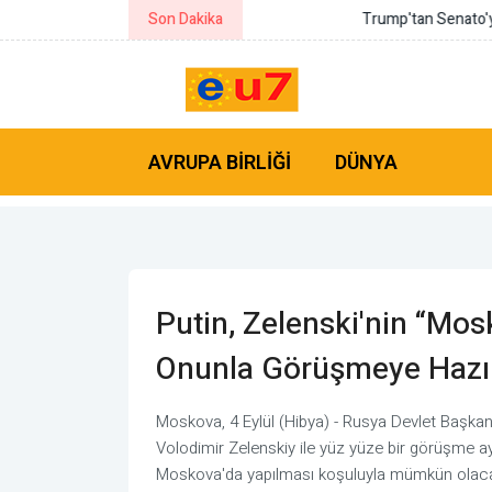
Son Dakika
Trump'tan Senato'ya "Protect Coll
AVRUPA BIRLIĞI
DÜNYA
Putin, Zelenski'nin “Mo
Onunla Görüşmeye Hazır
Moskova, 4 Eylül (Hibya) - Rusya Devlet Başka
Volodimir Zelenskiy ile yüz yüze bir görüşme a
Moskova'da yapılması koşuluyla mümkün olacağı