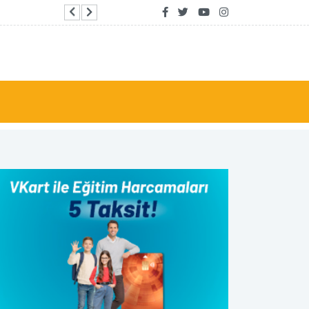
Trump'tan yansıma havuzu iddiası: Bu bir vanda