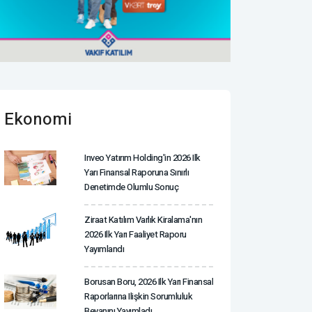
Ekonomi
Inveo Yatırım Holding'in 2026 Ilk
Yarı Finansal Raporuna Sınırlı
Denetimde Olumlu Sonuç
Ziraat Katılım Varlık Kiralama'nın
2026 Ilk Yarı Faaliyet Raporu
Yayımlandı
Borusan Boru, 2026 Ilk Yarı Finansal
Raporlarına Ilişkin Sorumluluk
Beyanını Yayımladı