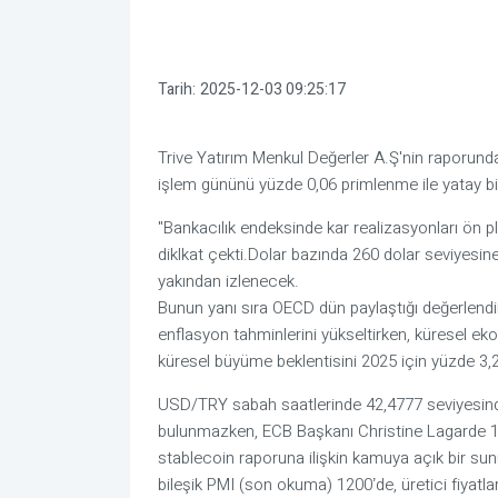
Tarih:
2025-12-03 09:25:17
Trive Yatırım Menkul Değerler A.Ş'nin raporund
işlem gününü yüzde 0,06 primlenme ile yatay bir 
"Bankacılık endeksinde kar realizasyonları ön p
diklkat çekti.Dolar bazında 260 dolar seviyesi
yakından izlenecek.
Bunun yanı sıra OECD dün paylaştığı değerlend
enflasyon tahminlerini yükseltirken, küresel ek
küresel büyüme beklentisini 2025 için yüzde 3,2'
USD/TRY sabah saatlerinde 42,4777 seviyesinde 
bulunmazken, ECB Başkanı Christine Lagarde 1
stablecoin raporuna ilişkin kamuya açık bir s
bileşik PMI (son okuma) 1200ʼde, üretici fiyatla