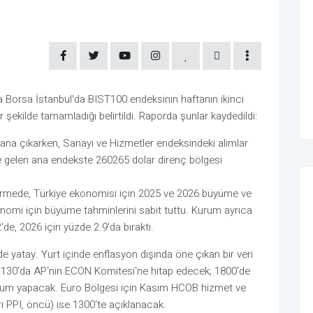
a Borsa İstanbul'da BIST100 endeksinin haftanın ikinci
şekilde tamamladığı belirtildi. Raporda şunlar kaydedildi:
lana çıkarken, Sanayi ve Hizmetler endeksindeki alımlar
ne gelen ana endekste 260265 dolar direnç bölgesi
irmede, Türkiye ekonomisi için 2025 ve 2026 büyüme ve
onomi için büyüme tahminlerini sabit tuttu. Kurum ayrıca
de, 2026 için yüzde 2.9'da bıraktı.
yatay. Yurt içinde enflasyon dışında öne çıkan bir veri
130ʼda APʼnin ECON Komitesiʼne hitap edecek; 1800ʼde
unum yapacak. Euro Bölgesi için Kasım HCOB hizmet ve
rı PPI, öncü) ise 1300ʼte açıklanacak.