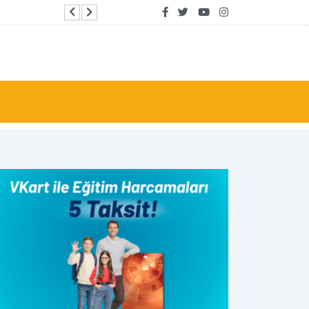
İkinci Dünya İnsansı Robot Oyunları Beijing’de y