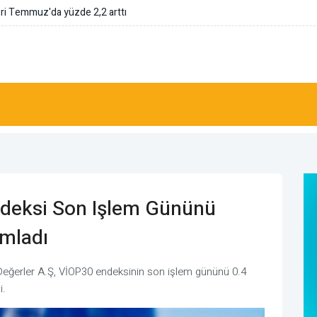
 Simon Stiell ile özel röportaj
ndeksi Son Işlem Gününü
mladı
l Değerler A.Ş, VİOP30 endeksinin son işlem gününü 0.4
i.