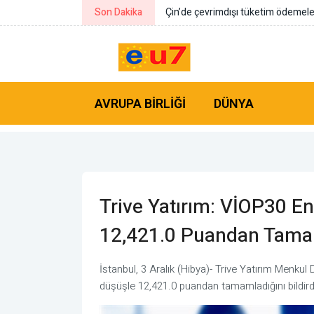
Son Dakika
UNFCCC Sekretaryası İcra Sekreteri
AVRUPA BIRLIĞI
DÜNYA
Trive Yatırım: VİOP30 E
12,421.0 Puandan Tama
İstanbul, 3 Aralık (Hibya)- Trive Yatırım Menku
düşüşle 12,421.0 puandan tamamladığını bildird