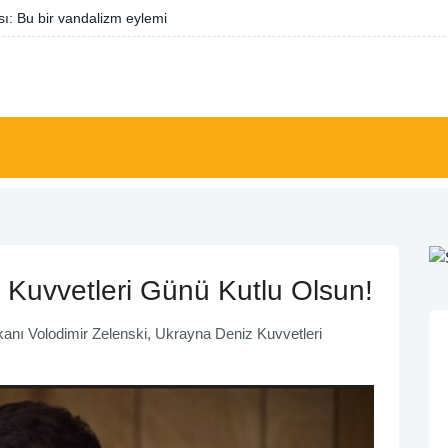
i dönem: Siyasi ve ekonomik iş birliği güçleniyor
 Kuvvetleri Günü Kutlu Olsun!
anı Volodimir Zelenski, Ukrayna Deniz Kuvvetleri