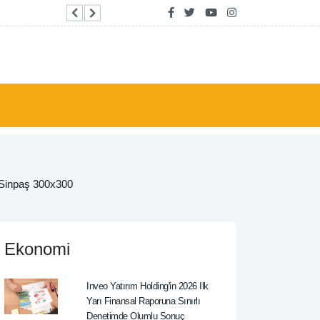
Tayland'da okulda silahlı saldırı: 8 ölü, 30'dan 
Ekonomi
Inveo Yatırım Holding'in 2026 Ilk
Yarı Finansal Raporuna Sınırlı
Denetimde Olumlu Sonuç