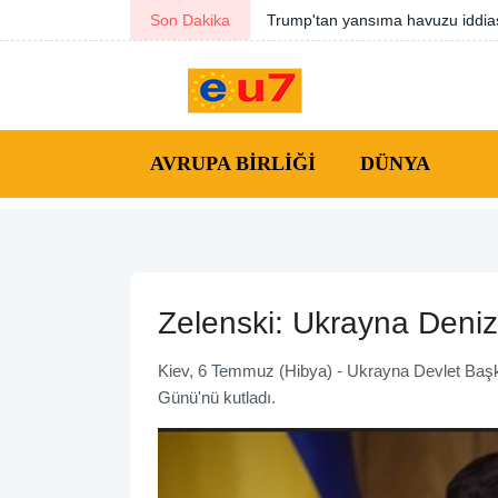
Son Dakika
Kanada ile Benin ilişkilerinde yen
AVRUPA BIRLIĞI
DÜNYA
Zelenski: Ukrayna Deniz
Kiev, 6 Temmuz (Hibya) - Ukrayna Devlet Başk
Günü'nü kutladı.