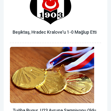
Beşiktaş, Hradec Kralove'u 1-0 Mağlup Etti
Tuğba Bugur, U23 Avrupa Şampiyonu Oldu